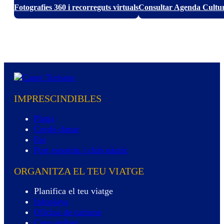
Fotografies 360 i recorreguts virtuals
Consultar Agenda Cultu
IMPRESCINDIBLES
Platja
Cordó dunar
Far
Port esportiu i club nàutic
ORGANITZA EL TEU VIATGE
Planifica el teu viatge
Infoplaya
Oficina de turisme
Com arribar