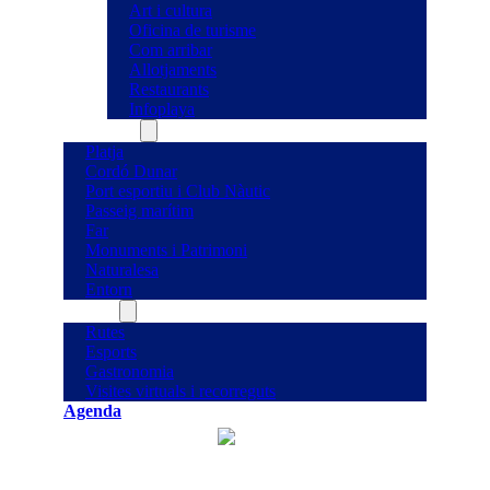
Art i cultura
Oficina de turisme
Com arribar
Allotjaments
Restaurants
Infoplaya
Què veure
Platja
Cordó Dunar
Port esportiu i Club Nàutic
Passeig marítim
Far
Monuments i Patrimoni
Naturalesa
Entorn
Què fer
Rutes
Esports
Gastronomia
Visites virtuals i recorreguts
Agenda
°C
25