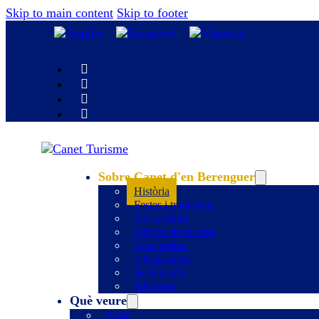
Skip to main content
Skip to footer
Sobre Canet d'en Berenguer
Història
Festes i tradicions
Art i cultura
Oficina de turisme
Com arribar
Allotjaments
Restaurants
Infoplaya
Què veure
Platja