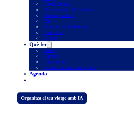
Cordó Dunar
Port esportiu i Club Nàutic
Passeig marítim
Far
Monuments i Patrimoni
Naturalesa
Entorn
Què fer
Rutes
Esports
Gastronomia
Visites virtuals i recorreguts
Agenda
Organitza el teu viatge amb IA