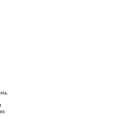
a
sta.
u
nts