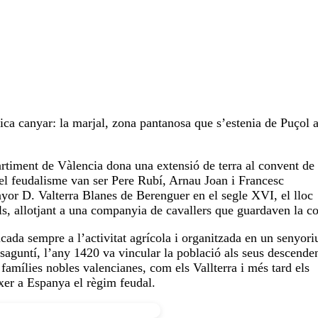
ica canyar: la marjal, zona pantanosa que s’estenia de Puçol 
artiment de Vàlencia dona una extensió de terra al convent de
t el feudalisme van ser Pere Rubí, Arnau Joan i Francesc
yor D. Valterra Blanes de Berenguer en el segle XVI, el lloc
ls, allotjant a una companyia de cavallers que guardaven la co
cada sempre a l’activitat agrícola i organitzada en un senyori
 saguntí, l’any 1420 va vincular la població als seus descende
famílies nobles valencianes, com els Vallterra i més tard els
xer a Espanya el règim feudal.