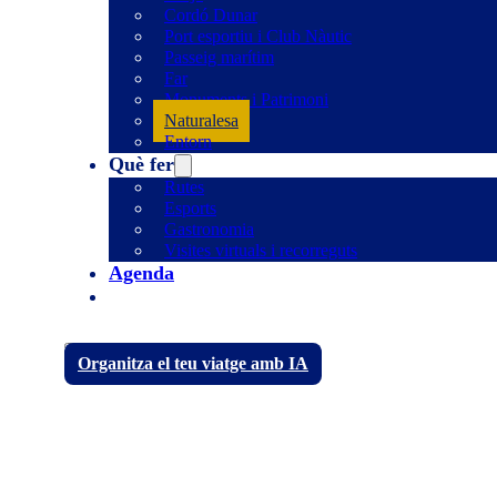
Cordó Dunar
Port esportiu i Club Nàutic
Passeig marítim
Far
Monuments i Patrimoni
Naturalesa
Entorn
Què fer
Rutes
Esports
Gastronomia
Visites virtuals i recorreguts
Agenda
Organitza el teu viatge amb IA