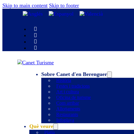
Skip to main content
Skip to footer
Sobre Canet d'en Berenguer
Història
Festes i tradicions
Art i cultura
Oficina de turisme
Com arribar
Allotjaments
Restaurants
Infoplaya
Què veure
Platja