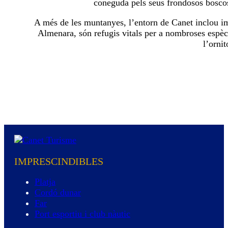
coneguda pels seus frondosos boscos 
A més de les muntanyes, l’entorn de Canet inclou im
Almenara, són refugis vitals per a nombroses espècie
l’ornit
IMPRESCINDIBLES
Platja
Cordó dunar
Far
Port esportiu i club nàutic