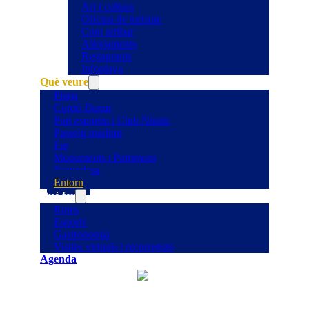
Art i cultura
Oficina de turisme
Com arribar
Allotjaments
Restaurants
Infoplaya
Què veure
Platja
Cordó Dunar
Port esportiu i Club Nàutic
Passeig marítim
Far
Monuments i Patrimoni
Naturalesa
Entorn
Què fer
Rutes
Esports
Gastronomia
Visites virtuals i recorreguts
Agenda
°C
26