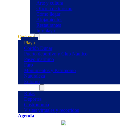
Arte y cultura
Oficina de turismo
Cómo llegar
Alojamientos
Restaurantes
Infoplaya
Qué ver
Playa
Cordón Dunar
Puerto deportivo y Club Náutico
Paseo marítimo
Faro
Monumentos y Patrimonio
Naturaleza
Entorno
Qué hacer
Rutas
Deportes
Gastronomía
Visitas virtuales y recorridos
Agenda
°C
27