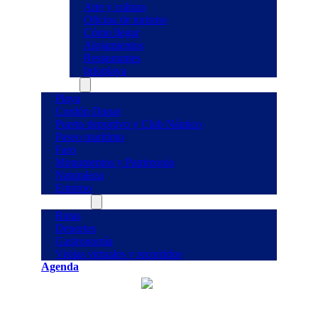
Arte y cultura
Oficina de turismo
Cómo llegar
Alojamientos
Restaurantes
Infoplaya
Qué ver
Playa
Cordón Dunar
Puerto deportivo y Club Náutico
Paseo marítimo
Faro
Monumentos y Patrimonio
Naturaleza
Entorno
Qué hacer
Rutas
Deportes
Gastronomía
Visitas virtuales y recorridos
Agenda
°C
28