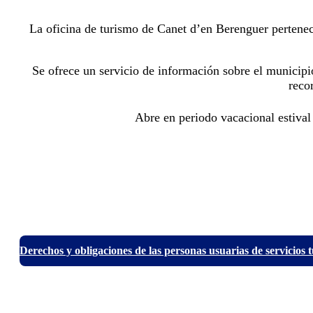
La oficina de turismo de Canet d’en Berenguer pertenec
Se ofrece un servicio de información sobre el municipio
reco
Abre en periodo vacacional estival
Derechos y obligaciones de las personas usuarias de servicios t