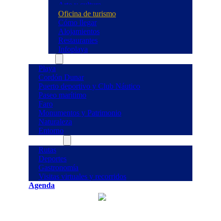
Arte y cultura
Oficina de turismo
Cómo llegar
Alojamientos
Restaurantes
Infoplaya
Qué ver
Playa
Cordón Dunar
Puerto deportivo y Club Náutico
Paseo marítimo
Faro
Monumentos y Patrimonio
Naturaleza
Entorno
Qué hacer
Rutas
Deportes
Gastronomía
Visitas virtuales y recorridos
Agenda
°C
26