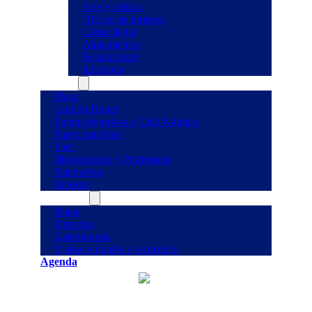
Arte y cultura
Oficina de turismo
Cómo llegar
Alojamientos
Restaurantes
Infoplaya
Qué ver
Playa
Cordón Dunar
Puerto deportivo y Club Náutico
Paseo marítimo
Faro
Monumentos y Patrimonio
Naturaleza
Entorno
Qué hacer
Rutas
Deportes
Gastronomía
Visitas virtuales y recorridos
Agenda
°C
29